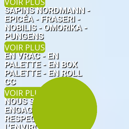
VOIR PLUS
SAPINS NORDMANN -
EPICÉA - FRASERI -
NOBILIS - OMORIKA -
PUNGENS
VOIR PLUS
EN VRAC - EN
PALETTE - EN BOX
PALETTE - EN ROLL
CC
VOIR PLUS
NOUS SOMMES
ENGAGÉS POUR LE
RESPECT DE
L'ENVIRONNEMENT